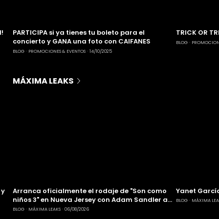
!
PARTICIPA si ya tienes tu boleto para el
TRICK OR TR
concierto y GANA una foto con CAIFANES
BLOG
PROMOCIONE
BLOG
PROMOCIONES & EVENTOS
14/10/2025
MÁXIMA LEAKS
 y
Arranca oficialmente el rodaje de "Son como
Yanet García
niños 3" en Nueva Jersey con Adam Sandler a
BLOG
MÁXIMA LEA
la cabeza
BLOG
MÁXIMA LEAKS
06/08/2026