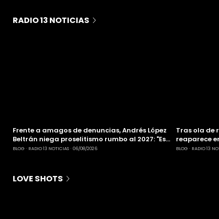
RADIO 13 NOTICIAS
Frente a amagos de denuncias, Andrés López
Tras ola de 
Beltrán niega proselitismo rumbo al 2027: "Es
reaparece 
labor informativa"
publicitaria
BLOG
RADIO 13 NOTICIAS
06/08/2026
BLOG
RADIO 13 NO
LOVE SHOTS