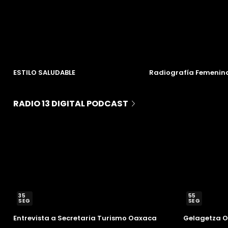
VO
NUEVO
ESTILO SALUDABLE
Radiografía Femenin
RADIO 13 DIGITAL PODCAST
35
55
SEG
SEG
Entrevista a Secretaria Turismo Oaxaca
Gelagetza 