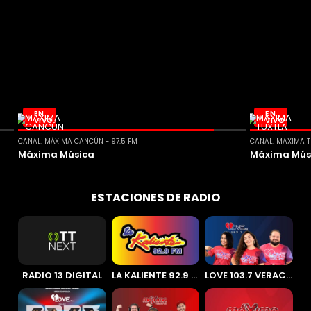
EN
EN
VIVO
VIVO
CANAL: MÁXIMA CANCÚN - 97.5 FM
CANAL: MAXIMA T
Máxima Música
Máxima Mús
ESTACIONES DE RADIO
RADIO 13 DIGITAL
LA KALIENTE 92.9 FM
LOVE 103.7 VERACRUZ