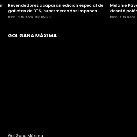
er
Revendedores acaparan edición especial de
Melanie Pavo
galletas de BTS; supermercados imponen
desató polém
límites de compra tras quejas
Balvin
BLOG
FLASHAZOS
06/08/2026
BLOG
FLASHAZOS
GOL GANA MÁXIMA
Gol Gana Máxima