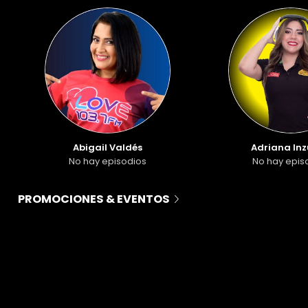
Abigail Valdés
Adriana In
No hay episodios
No hay epis
PROMOCIONES & EVENTOS