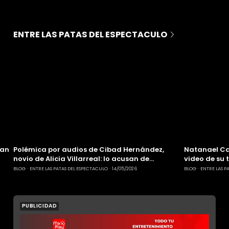
ENTRE LAS PATAS DEL ESPECTACULO
ían
Polémica por audios de Cibad Hernández,
Natanael Ca
novio de Alicia Villarreal: lo acusan de
video de su 
comentarios ofensivos contra mujeres
detrás de "
BLOG
ENTRE LAS PATAS DEL ESPECTACULO
14/05/2026
BLOG
ENTRE LAS P
PUBLICIDAD