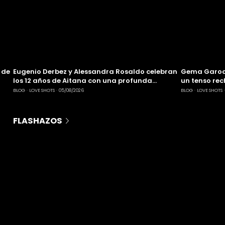
 de
Eugenio Derbez y Alessandra Rosaldo celebran
Gema Garoa 
los 12 años de Aitana con una profunda
un tenso re
reflexión sobre la paternidad
México 2026
BLOG
LOVE SHOTS
05/08/2026
BLOG
LOVE SHOTS
FLASHAZOS