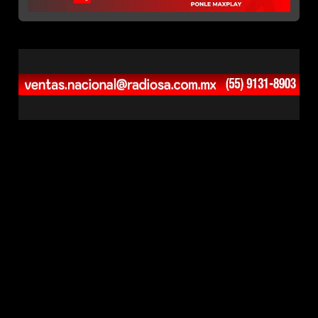
MaxPlay
© 2026
v1.0.88
Contacto Ventas: 55 9131 8903
Correo: