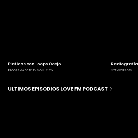
Platicas con Loops Ocejo
Radiografía
PROGRAMA DE TELEVISIÓN
2025
3 TEMPORADAS
ULTIMOS EPISODIOS LOVE FM PODCAST